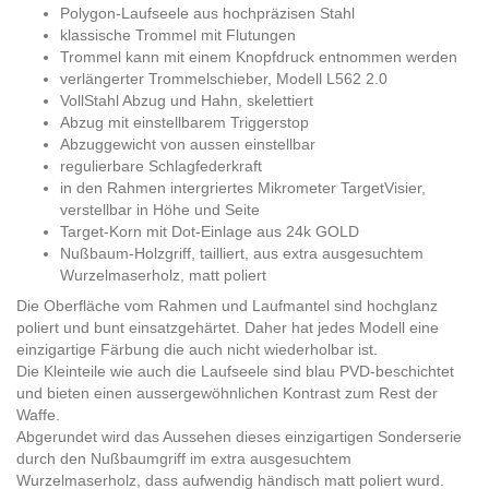
Polygon-Laufseele aus hochpräzisen Stahl
klassische Trommel mit Flutungen
Trommel kann mit einem Knopfdruck entnommen werden
verlängerter Trommelschieber, Modell L562 2.0
VollStahl Abzug und Hahn, skelettiert
Abzug mit einstellbarem Triggerstop
Abzuggewicht von aussen einstellbar
regulierbare Schlagfederkraft
in den Rahmen intergriertes Mikrometer TargetVisier,
verstellbar in Höhe und Seite
Target-Korn mit Dot-Einlage aus 24k GOLD
Nußbaum-Holzgriff, tailliert, aus extra ausgesuchtem
Wurzelmaserholz, matt poliert
Die Oberfläche vom Rahmen und Laufmantel sind hochglanz
poliert und bunt einsatzgehärtet. Daher hat jedes Modell eine
einzigartige Färbung die auch nicht wiederholbar ist.
Die Kleinteile wie auch die Laufseele sind blau PVD-beschichtet
und bieten einen aussergewöhnlichen Kontrast zum Rest der
Waffe.
Abgerundet wird das Aussehen dieses einzigartigen Sonderserie
durch den Nußbaumgriff im extra ausgesuchtem
Wurzelmaserholz, dass aufwendig händisch matt poliert wurd.