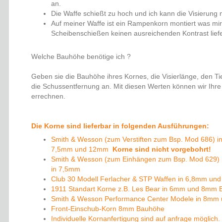
an.
Die Waffe schießt zu hoch und ich kann die Visierung n
Auf meiner Waffe ist ein Rampenkorn montiert was mi
Scheibenschießen keinen ausreichenden Kontrast liefe
Welche Bauhöhe benötige ich ?
Geben sie die Bauhöhe ihres Kornes, die Visierlänge, den T
die Schussentfernung an. Mit diesen Werten können wir Ihr
errechnen.
Die Korne sind lieferbar in folgenden Ausführungen:
Smith & Wesson (zum Verstiften zum Bsp. Mod 686) 
7,5mm und 12mm
Korne sind nicht vorgebohrt!
Smith & Wesson (zum Einhängen zum Bsp. Mod 629) 
in 7,5mm
Club 30 Modell Ferlacher & STP Waffen in 6,8mm un
1911 Standart Korne z.B. Les Bear in 6mm und 8mm
Smith & Wesson Performance Center Modele in 8m
Front-Einschub-Korn 8mm Bauhöhe
Individuelle Kornanfertigung sind auf anfrage möglich.