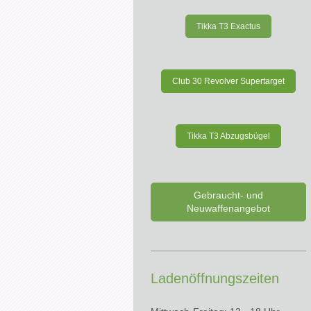
Tikka T3 Exactus
Club 30 Revolver Supertarget
Tikka T3 Abzugsbügel
Gebraucht- und
Neuwaffenangebot
Ladenöffnungszeiten